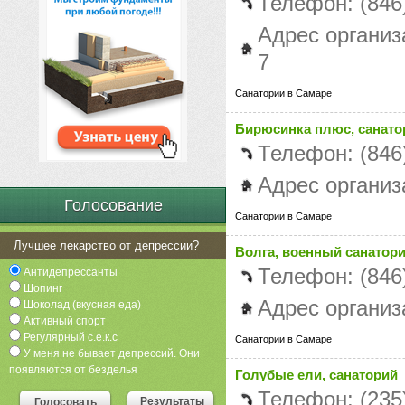
Телефон: (846
Адрес организ
7
Санатории в Самаре
Бирюсинка плюс, санато
Телефон: (846
Адрес организ
Голосование
Санатории в Самаре
Лучшее лекарство от депрессии?
Волга, военный санатор
Телефон: (846
Антидепрессанты
Шопинг
Адрес организ
Шоколад (вкусная еда)
Активный спорт
Регулярный с.е.к.с
Санатории в Самаре
У меня не бывает депрессий. Они
появляются от безделья
Голубые ели, санаторий
Телефон: (235
Результаты
Голосовать