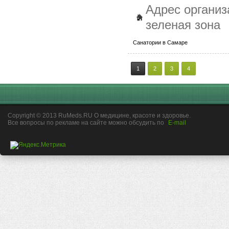
Адрес органи
зеленая зона
Санатории в Самаре
1
2
3
4
Copyright © 2013 RuMeds.RU О медицине, красоте и здоровье.
Все вопросы по рекламе на сайте можно обсудить по
E-mail