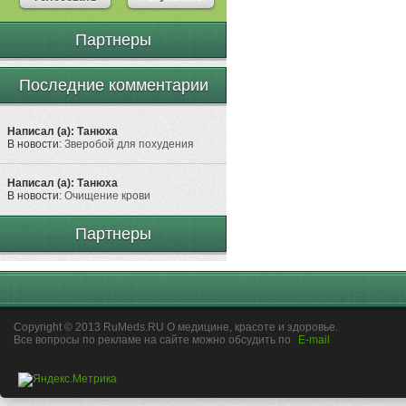
Партнеры
Последние комментарии
Написал (а): Танюха
В новости:
Зверобой для похудения
Написал (а): Танюха
В новости:
Очищение крови
Партнеры
Copyright © 2013 RuMeds.RU О медицине, красоте и здоровье.
Все вопросы по рекламе на сайте можно обсудить по
E-mail