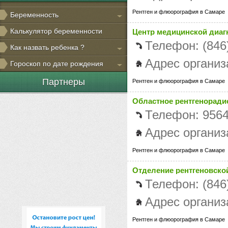
Рентген и флюорография в Самаре
Беременность
Калькулятор беременности
Центр медицинской диаг
Телефон: (846
Как назвать ребенка ?
Адрес организа
Гороскоп по дате рождения
Партнеры
Рентген и флюорография в Самаре
Областное рентгеноради
Телефон: 956
Адрес организ
Рентген и флюорография в Самаре
Отделение рентгеновской
Телефон: (846
Адрес организ
Рентген и флюорография в Самаре