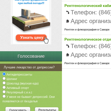
Рентгенологический каби
Телефон: (846
Адрес организ
Рентген и флюорография в Самаре
Рентгенологическое отд
Телефон: (846
Адрес организ
Голосование
Рентген и флюорография в Самаре
Лучшее лекарство от депрессии?
Антидепрессанты
Шопинг
Шоколад (вкусная еда)
Активный спорт
Регулярный с.е.к.с
У меня не бывает депрессий. Они
появляются от безделья
Результаты
Голосовать