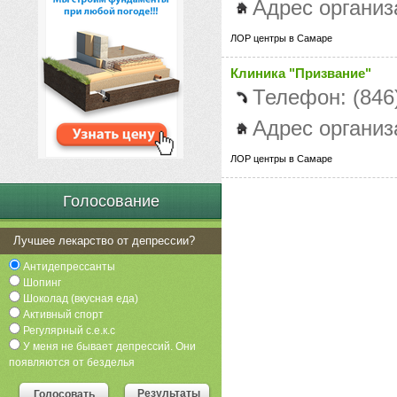
Адрес организ
ЛОР центры в Самаре
Клиника "Призвание"
Телефон: (846
Адрес организ
ЛОР центры в Самаре
Голосование
Лучшее лекарство от депрессии?
Антидепрессанты
Шопинг
Шоколад (вкусная еда)
Активный спорт
Регулярный с.е.к.с
У меня не бывает депрессий. Они
появляются от безделья
Результаты
Голосовать