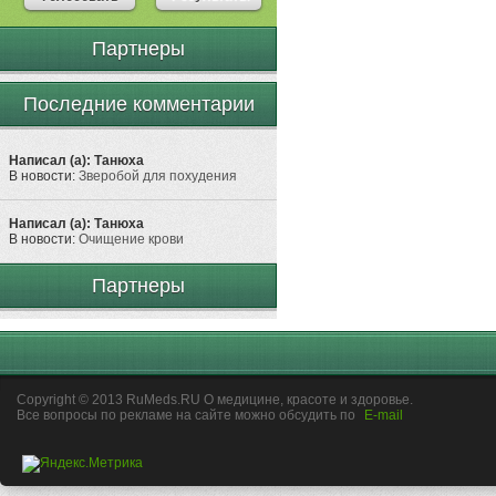
Партнеры
Последние комментарии
Написал (а): Танюха
В новости:
Зверобой для похудения
Написал (а): Танюха
В новости:
Очищение крови
Партнеры
Copyright © 2013 RuMeds.RU О медицине, красоте и здоровье.
Все вопросы по рекламе на сайте можно обсудить по
E-mail