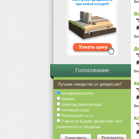
Бо
В
Бо
Д
Голосование
Бо
К
Лучшее лекарство от депрессии?
Антидепрессанты
Шопинг
Шоколад (вкусная еда)
Бо
Активный спорт
Регулярный с.е.к.с
К
У меня не бывает депрессий. Они
появляются от безделья
Результаты
Голосовать