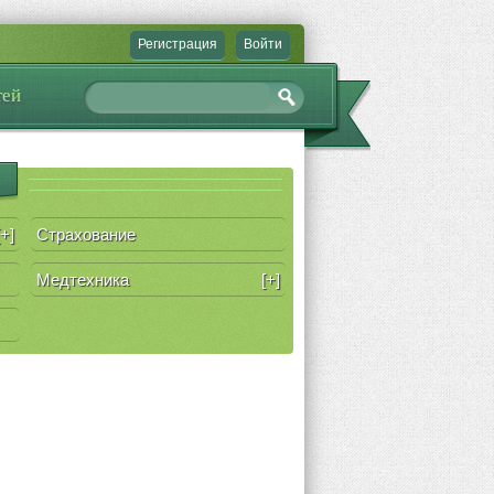
Регистрация
Войти
тей
[+]
Страхование
Медтехника
[+]