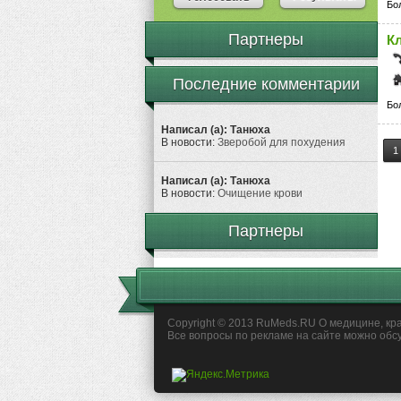
Бо
Партнеры
К
Последние комментарии
Бо
Написал (а): Танюха
В новости:
Зверобой для похудения
1
Написал (а): Танюха
В новости:
Очищение крови
Партнеры
Copyright © 2013 RuMeds.RU О медицине, кра
Все вопросы по рекламе на сайте можно обс