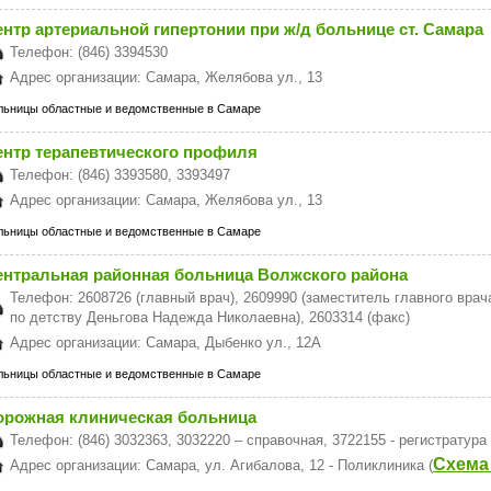
ентр артериальной гипертонии при ж/д больнице ст. Самара
Телефон: (846) 3394530
Адрес организации: Самара, Желябова ул., 13
льницы областные и ведомственные в Самаре
ентр терапевтического профиля
Телефон: (846) 3393580, 3393497
Адрес организации: Самара, Желябова ул., 13
льницы областные и ведомственные в Самаре
ентральная районная больница Волжского района
Телефон: 2608726 (главный врач), 2609990 (заместитель главного врача
по детству Деньгова Надежда Николаевна), 2603314 (факс)
Адрес организации: Самара, Дыбенко ул., 12А
льницы областные и ведомственные в Самаре
орожная клиническая больница
Телефон: (846) 3032363, 3032220 – справочная, 3722155 - регистратура
Схема
Адрес организации: Самара, ул. Агибалова, 12 - Поликлиника (