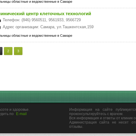
льницы областные и ведомственные в Самаре
линический центр клеточных технологий
Телефон: (846) 9560511, 9561933, 9566729
Адрес организации: Самара, ул.Ташкентская,159
льницы областные и ведомственные в Самаре
2
3
соте и здоровье.
Информация на сайте публикуетс
удить по
E-mail
проконсультируйтесь с врачом.
Вся информация и ответы от клиник 
Администрация сайта не несет от
отзывы.