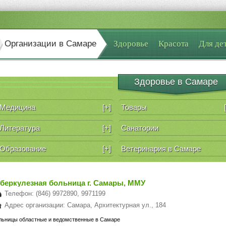
Организации в Самаре
Здоровье
Красота
Для де
Здоровье в Самаре
Медицина
[+]
Товары
Литература
[+]
Санатории
Образование
[+]
Ветеринария в Самаре
уберкулезная больница г. Самары, ММУ
Телефон: (846) 9972890, 9971199
Адрес организации: Самара, Архитектурная ул., 184
льницы областные и ведомственные в Самаре