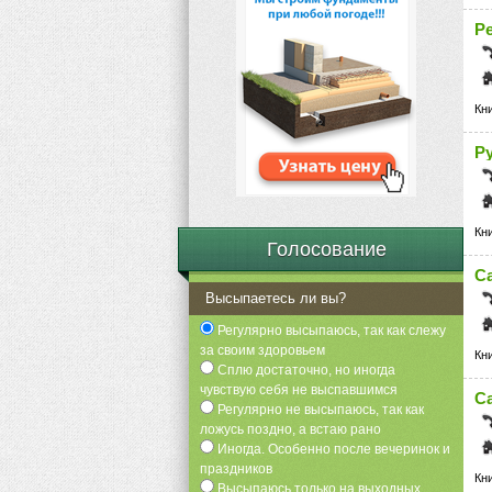
Р
Кн
Р
Кн
Голосование
С
Высыпаетесь ли вы?
Регулярно высыпаюсь, так как слежу
за своим здоровьем
Кн
Сплю достаточно, но иногда
чувствую себя не выспавшимся
Са
Регулярно не высыпаюсь, так как
ложусь поздно, а встаю рано
Иногда. Особенно после вечеринок и
праздников
Кн
Высыпаюсь только на выходных