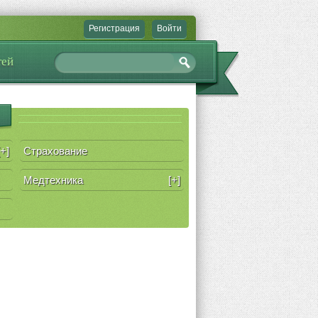
Регистрация
Войти
тей
[+]
Страхование
Медтехника
[+]