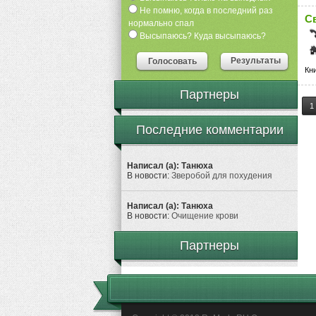
Не помню, когда в последний раз
С
нормально спал
Высыпаюсь? Куда высыпаюсь?
Результаты
Голосовать
Кн
Партнеры
1
Последние комментарии
Написал (а): Танюха
В новости:
Зверобой для похудения
Написал (а): Танюха
В новости:
Очищение крови
Партнеры