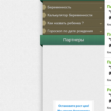
П
Беременность
Калькулятор беременности
Как назвать ребенка ?
Кн
Гороскоп по дате рождения
П
Партнеры
Кн
П
Кн
Р
Кн