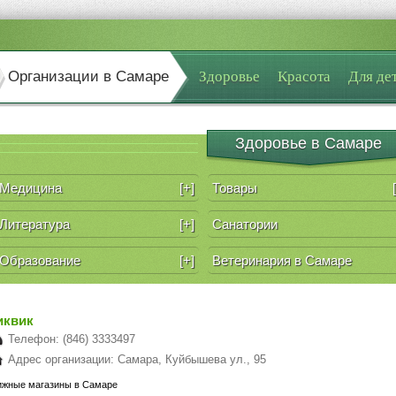
Организации в Самаре
Здоровье
Красота
Для де
Здоровье в Самаре
Медицина
[+]
Товары
Литература
[+]
Санатории
Образование
[+]
Ветеринария в Самаре
иквик
Телефон: (846) 3333497
Адрес организации: Самара, Куйбышева ул., 95
ижные магазины в Самаре