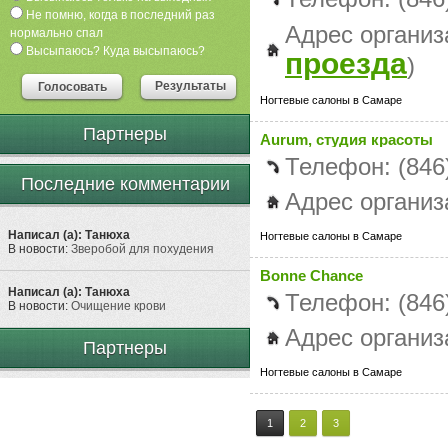
Не помню, когда в последний раз
Адрес организа
нормально спал
Высыпаюсь? Куда высыпаюсь?
проезда
)
Результаты
Голосовать
Ногтевые салоны в Самаре
Партнеры
Aurum, студия красоты
Телефон: (846
Последние комментарии
Адрес организ
Написал (а): Танюха
Ногтевые салоны в Самаре
В новости:
Зверобой для похудения
Bonne Chance
Написал (а): Танюха
Телефон: (846
В новости:
Очищение крови
Адрес организ
Партнеры
Ногтевые салоны в Самаре
1
2
3