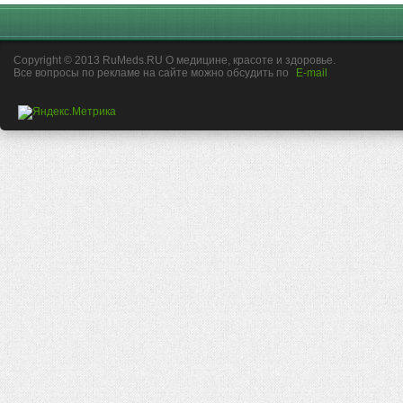
Copyright © 2013 RuMeds.RU О медицине, красоте и здоровье.
Все вопросы по рекламе на сайте можно обсудить по
E-mail