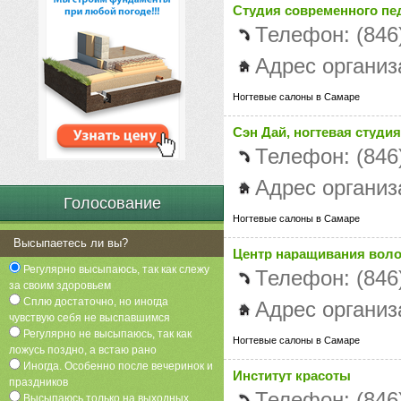
Студия современного пед
Телефон: (846
Адрес организ
Ногтевые салоны в Самаре
Сэн Дай, ногтевая студия
Телефон: (846
Адрес организ
Голосование
Ногтевые салоны в Самаре
Высыпаетесь ли вы?
Центр наращивания волос
Регулярно высыпаюсь, так как слежу
Телефон: (846
за своим здоровьем
Сплю достаточно, но иногда
Адрес организ
чувствую себя не выспавшимся
Регулярно не высыпаюсь, так как
Ногтевые салоны в Самаре
ложусь поздно, а встаю рано
Иногда. Особенно после вечеринок и
Институт красоты
праздников
Телефон: (846
Высыпаюсь только на выходных