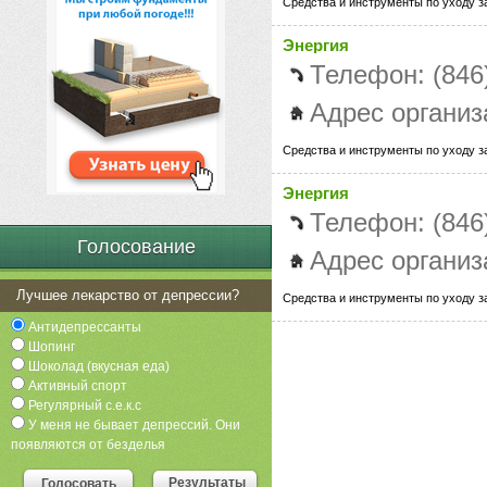
Средства и инструменты по уходу з
Энергия
Телефон: (846
Адрес организа
Средства и инструменты по уходу з
Энергия
Телефон: (846
Голосование
Адрес организ
Лучшее лекарство от депрессии?
Средства и инструменты по уходу з
Антидепрессанты
Шопинг
Шоколад (вкусная еда)
Активный спорт
Регулярный с.е.к.с
У меня не бывает депрессий. Они
появляются от безделья
Результаты
Голосовать