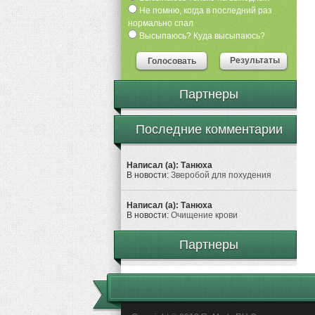
Не помню, когда в последний раз
нормально спал
Высыпаюсь? Куда высыпаюсь?
Результаты
Голосовать
Партнеры
Последние комментарии
Написал (а): Танюха
В новости:
Зверобой для похудения
Написал (а): Танюха
В новости:
Очищение крови
Партнеры