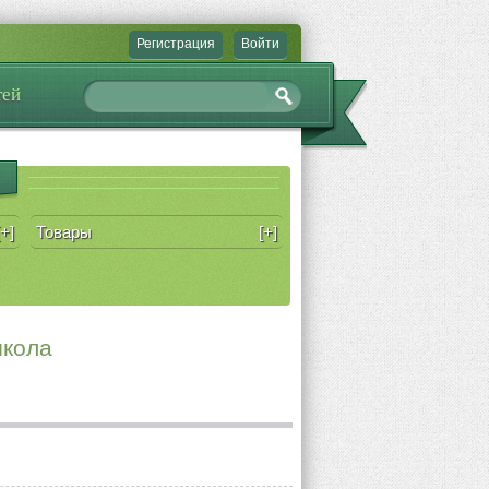
Регистрация
Войти
тей
[+]
Товары
[+]
школа