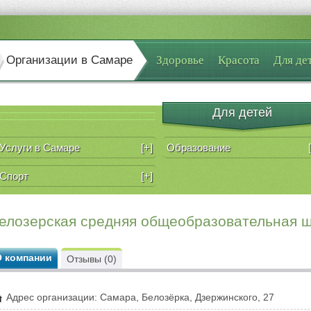
Организации в Самаре
Здоровье
Красота
Для де
Для детей
Услуги в Самаре
[+]
Образование
Спорт
[+]
елозерская средняя общеобразовательная 
О компании
Отзывы (0)
Адрес организации: Самара, Белозёрка, Дзержинского, 27