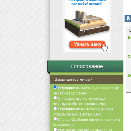
Б
С
Голосование
К
Высыпаетесь ли вы?
Регулярно высыпаюсь, так как слежу
за своим здоровьем
Сплю достаточно, но иногда
чувствую себя не выспавшимся
Регулярно не высыпаюсь, так как
ложусь поздно, а встаю рано
Иногда. Особенно после вечеринок и
праздников
Высыпаюсь только на выходных