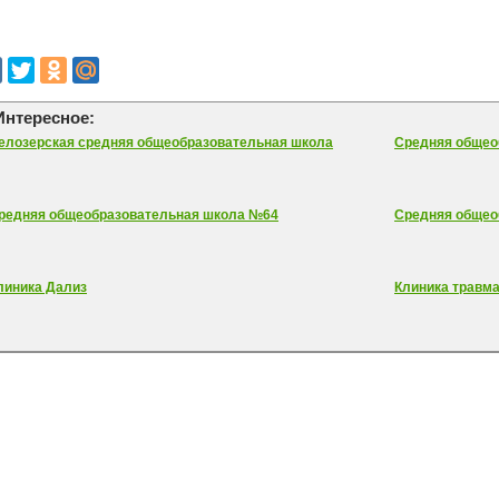
Интересное:
елозерская средняя общеобразовательная школа
Средняя общео
редняя общеобразовательная школа №64
Средняя общео
линика Дализ
Клиника травм