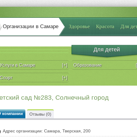
Организации в Самаре
Здоровье
Красота
Для де
Для детей
Услуги в Самаре
[+]
Образование
Спорт
[+]
етский сад №283, Солнечный город
О компании
Отзывы (0)
Адрес организации: Самара, Тверская, 200