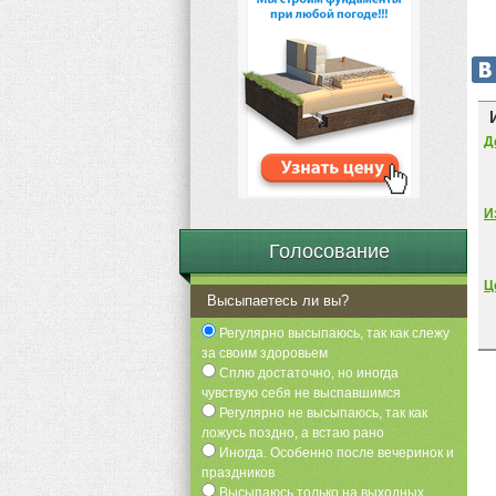
Д
И
Голосование
Ц
Высыпаетесь ли вы?
Регулярно высыпаюсь, так как слежу
за своим здоровьем
Сплю достаточно, но иногда
чувствую себя не выспавшимся
Регулярно не высыпаюсь, так как
ложусь поздно, а встаю рано
Иногда. Особенно после вечеринок и
праздников
Высыпаюсь только на выходных