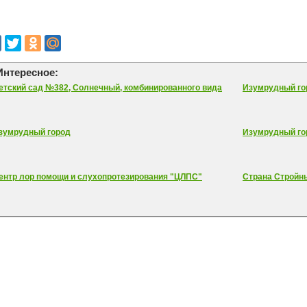
Интересное:
етский сад №382, Солнечный, комбинированного вида
Изумрудный го
зумрудный город
Изумрудный го
ентр лор помощи и слухопротезирования "ЦЛПС"
Страна Стройн