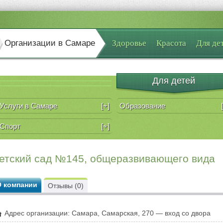
Организации в Самаре
Здоровье
Красота
Для де
Для детей
Услуги в Самаре
[+]
Образование
Спорт
[+]
етский сад №145, общеразвивающего вида
О компании
Отзывы (0)
Адрес организации: Самара, Самарская, 270 — вход со двора