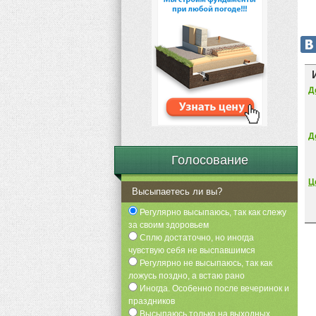
Д
Д
Голосование
Ц
Высыпаетесь ли вы?
Регулярно высыпаюсь, так как слежу
за своим здоровьем
Сплю достаточно, но иногда
чувствую себя не выспавшимся
Регулярно не высыпаюсь, так как
ложусь поздно, а встаю рано
Иногда. Особенно после вечеринок и
праздников
Высыпаюсь только на выходных