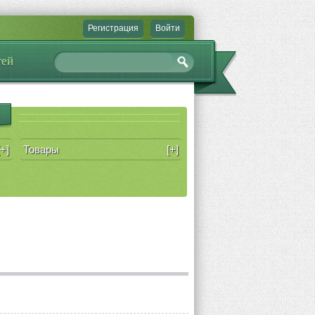
Регистрация
Войти
тей
[+]
Товары
[+]