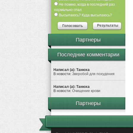
Не помню, когда в последний раз
нормально спал
Высыпаюсь? Куда высыпаюсь?
Результаты
Голосовать
Партнеры
Последние комментарии
Написал (а): Танюха
В новости:
Зверобой для похудения
Написал (а): Танюха
В новости:
Очищение крови
Партнеры