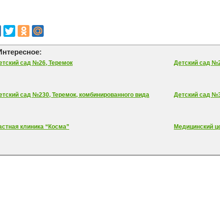
Интересное:
етский сад №26, Теремок
Детский сад №2
етский сад №230, Теремок, комбинированного вида
Детский сад №3
астная клиника “Косма”
Медицинский ц