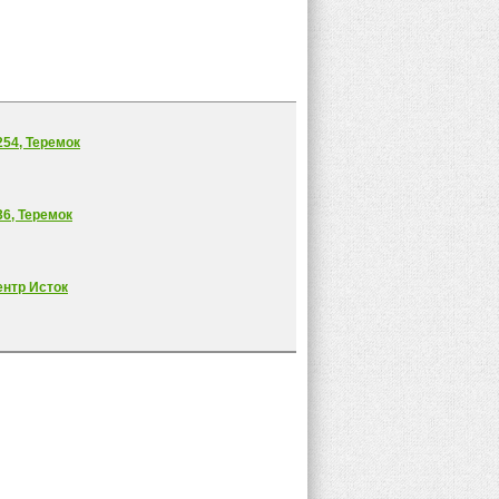
54, Теремок
6, Теремок
ентр Исток