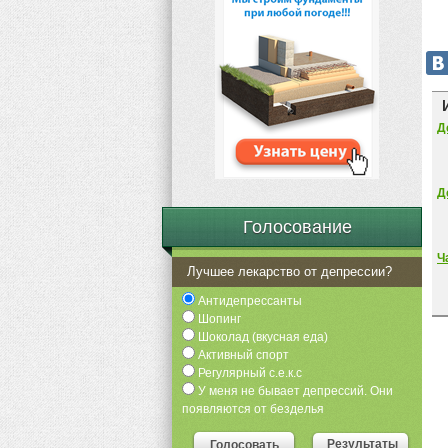
Д
Д
Голосование
Ч
Лучшее лекарство от депрессии?
Антидепрессанты
Шопинг
Шоколад (вкусная еда)
Активный спорт
Регулярный с.е.к.с
У меня не бывает депрессий. Они
появляются от безделья
Результаты
Голосовать