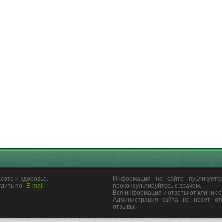
соте и здоровье.
Информация на сайте публикуетс
удить по
E-mail
проконсультируйтесь с врачом.
Вся информация и ответы от клиник 
Администрация сайта не несет от
отзывы.