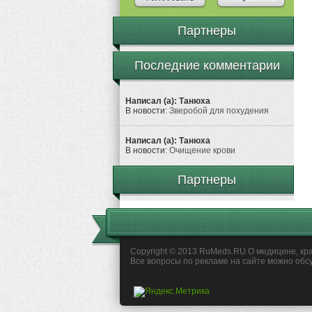
Партнеры
Последние комментарии
Написал (а): Танюха
В новости:
Зверобой для похудения
Написал (а): Танюха
В новости:
Очищение крови
Партнеры
Copyright © 2013 RuMeds.RU О медицине, кра
Все вопросы по рекламе на сайте можно обс