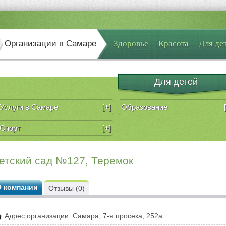
Организации в Самаре
Здоровье
Красота
Для де
Для детей
Услуги в Самаре
[+]
Образование
Спорт
[+]
етский сад №127, Теремок
О компании
Отзывы (0)
Адрес организации: Самара, 7-я просека, 252а