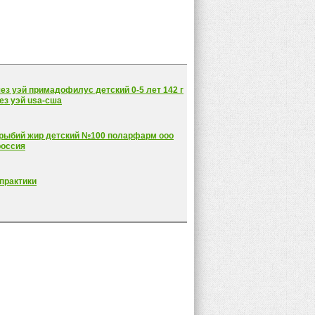
ез уэй примадофилус детский 0-5 лет 142 г
ез уэй usa-сша
 рыбий жир детский №100 поларфарм ооо
россия
практики