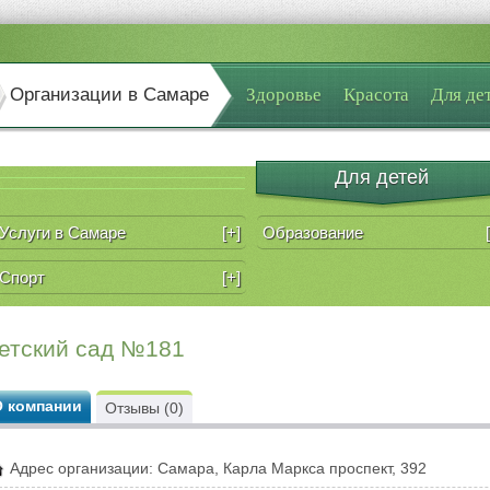
Организации в Самаре
Здоровье
Красота
Для де
Для детей
Услуги в Самаре
[+]
Образование
Спорт
[+]
етский сад №181
О компании
Отзывы (0)
Адрес организации: Самара, Карла Маркса проспект, 392