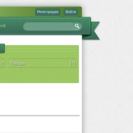
Регистрация
Войти
тей
[+]
Товары
[+]