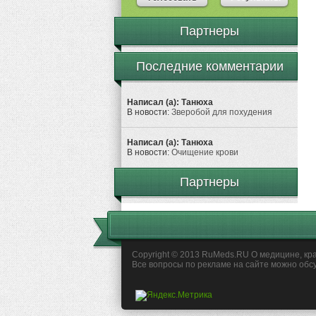
Партнеры
Последние комментарии
Написал (а): Танюха
В новости:
Зверобой для похудения
Написал (а): Танюха
В новости:
Очищение крови
Партнеры
Copyright © 2013 RuMeds.RU О медицине, кра
Все вопросы по рекламе на сайте можно обс