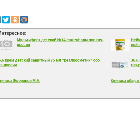
Интересное:
Мультифорт детский №14 сантэфарм ооо rus-
Нейч
россия
нейч
6,6 крем детский защитный 75 мл "реалкосметик" ооо
36,6
us-россия
rus-
линика Флоровой М.А.
Клиника общей 