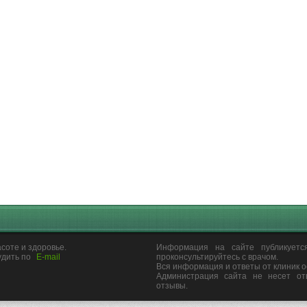
соте и здоровье.
Информация на сайте публикуетс
удить по
E-mail
проконсультируйтесь с врачом.
Вся информация и ответы от клиник 
Администрация сайта не несет от
отзывы.