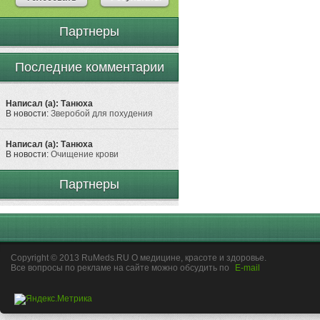
Партнеры
Последние комментарии
Написал (а): Танюха
В новости:
Зверобой для похудения
Написал (а): Танюха
В новости:
Очищение крови
Партнеры
Copyright © 2013 RuMeds.RU О медицине, красоте и здоровье.
Все вопросы по рекламе на сайте можно обсудить по
E-mail