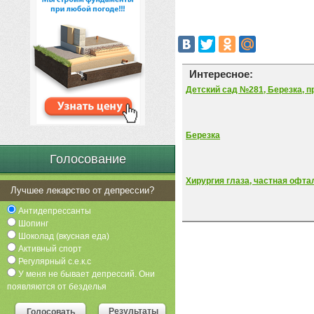
Интересное:
Детский сад №281, Березка, 
Березка
Голосование
Хирургия глаза, частная офт
Лучшее лекарство от депрессии?
Антидепрессанты
Шопинг
Шоколад (вкусная еда)
Активный спорт
Регулярный с.е.к.с
У меня не бывает депрессий. Они
появляются от безделья
Результаты
Голосовать