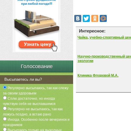
Интересное:
Чайка, учебно-спортивный цен
Научно-производственный цен
экологии
Голосование
Клиника Флоровой М.А.
Высыпаетесь ли вы?
Регулярно высыпаюсь, так как слежу
за своим здоровьем
Сплю достаточно, но иногда
чувствую себя не выспавшимся
Регулярно не высыпаюсь, так как
ложусь поздно, а встаю рано
Иногда. Особенно после вечеринок и
праздников
Высыпаюсь только на выходных