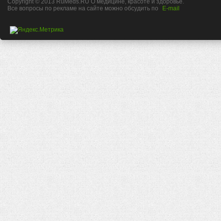
Copyright © 2013 RuMeds.RU О медицине, красоте и здоровье.
Все вопросы по рекламе на сайте можно обсудить по
E-mail