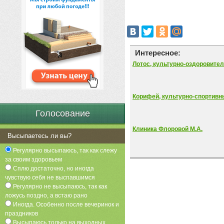
Интересное:
Лотос, культурно-оздоровите
Корифей, культурно-спортивн
Голосование
Клиника Флоровой М.А.
Высыпаетесь ли вы?
Регулярно высыпаюсь, так как слежу
за своим здоровьем
Сплю достаточно, но иногда
чувствую себя не выспавшимся
Регулярно не высыпаюсь, так как
ложусь поздно, а встаю рано
Иногда. Особенно после вечеринок и
праздников
Высыпаюсь только на выходных