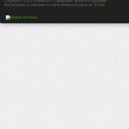
Copyright © 2013 RuMeds.RU О медицине, красоте и здоровье.
Все вопросы по рекламе на сайте можно обсудить по
E-mail