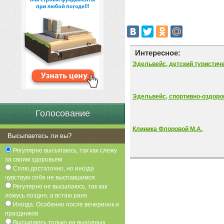
Интересное:
Эдельвейс, детский туристич
Эдельвейс, спортивно-оздор
Голосование
Клиника Флоровой М.А.
Высыпаетесь ли вы?
Регулярно высыпаюсь, так как слежу
за своим здоровьем
Сплю достаточно, но иногда
чувствую себя не выспавшимся
Регулярно не высыпаюсь, так как
ложусь поздно, а встаю рано
Иногда. Особенно после вечеринок и
праздников
Высыпаюсь только на выходных