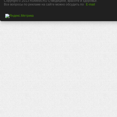
Copyright © 2013 RuMeds.RU О медицине, красоте и здоровье.
Все вопросы по рекламе на сайте можно обсудить по
E-mail