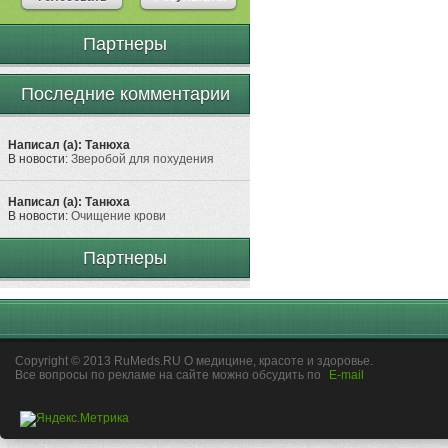
Партнеры
Последние комментарии
Написал (а): Танюха
В новости:
Зверобой для похудения
Написал (а): Танюха
В новости:
Очищение крови
Партнеры
Copyright © 2013 RuMeds.RU О медицине, красоте и здоровье.
Все вопросы по рекламе на сайте можно обсудить по
E-mail