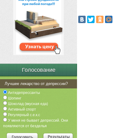
Голосование
Лучшее лекарство от депрессии?
Антидепрессанты
Шопинг
Шоколад (вкусная еда)
Активный спорт
Регулярный с.е.к.с
У меня не бывает депрессий. Они
появляются от безделья
Результаты
Голосовать