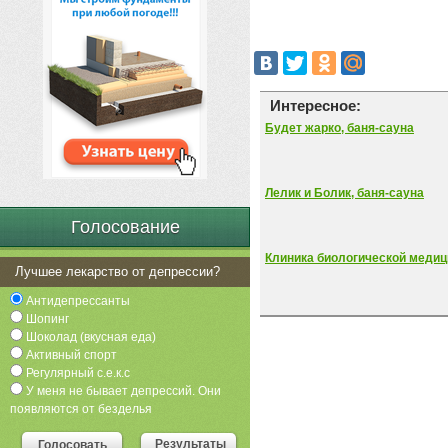
Интересное:
Будет жарко, баня-сауна
Лелик и Болик, баня-сауна
Голосование
Клиника биологической меди
Лучшее лекарство от депрессии?
Антидепрессанты
Шопинг
Шоколад (вкусная еда)
Активный спорт
Регулярный с.е.к.с
У меня не бывает депрессий. Они
появляются от безделья
Результаты
Голосовать