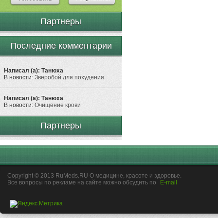
Партнеры
Последние комментарии
Написал (а): Танюха
В новости:
Зверобой для похудения
Написал (а): Танюха
В новости:
Очищение крови
Партнеры
Copyright © 2013 RuMeds.RU О медицине, красоте и здоровье.
Все вопросы по рекламе на сайте можно обсудить по
E-mail