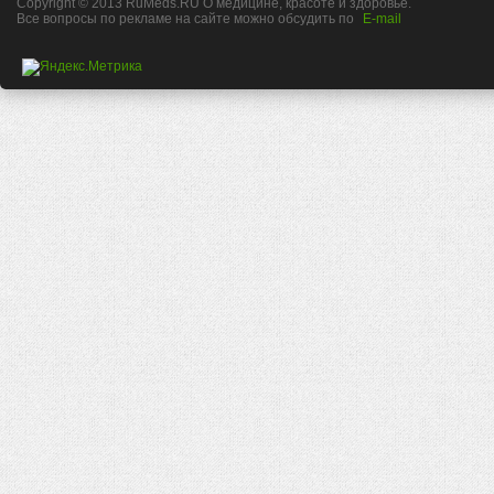
Copyright © 2013 RuMeds.RU О медицине, красоте и здоровье.
Все вопросы по рекламе на сайте можно обсудить по
E-mail