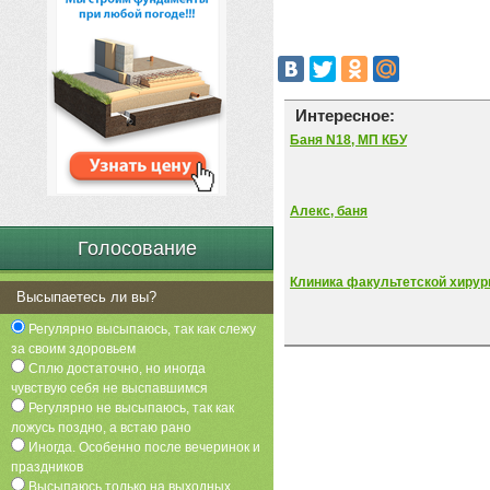
Интересное:
Баня N18, МП КБУ
Алекс, баня
Голосование
Клиника факультетской хиру
Высыпаетесь ли вы?
Регулярно высыпаюсь, так как слежу
за своим здоровьем
Сплю достаточно, но иногда
чувствую себя не выспавшимся
Регулярно не высыпаюсь, так как
ложусь поздно, а встаю рано
Иногда. Особенно после вечеринок и
праздников
Высыпаюсь только на выходных