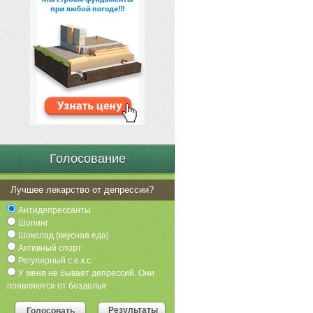
Голосование
Лучшее лекарство от депрессии?
Антидепрессанты
Шопинг
Шоколад (вкусная еда)
Активный спорт
Регулярный с.е.к.с
У меня не бывает депрессий. Они
появляются от безделья
Результаты
Голосовать