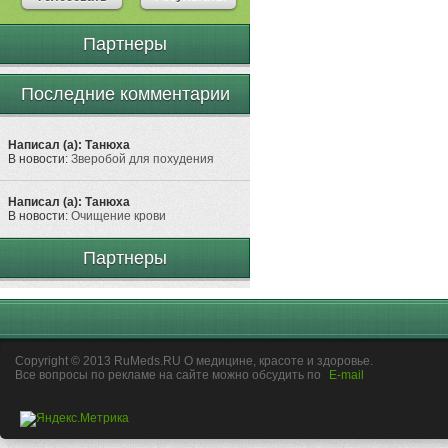
Партнеры
Последние комментарии
Написал (а): Танюха
В новости:
Зверобой для похудения
Написал (а): Танюха
В новости:
Очищение крови
Партнеры
Copyright © 2013 RuMeds.RU О медицине, красоте и здоровье.
Все вопросы по рекламе на сайте можно обсудить по
E-mail