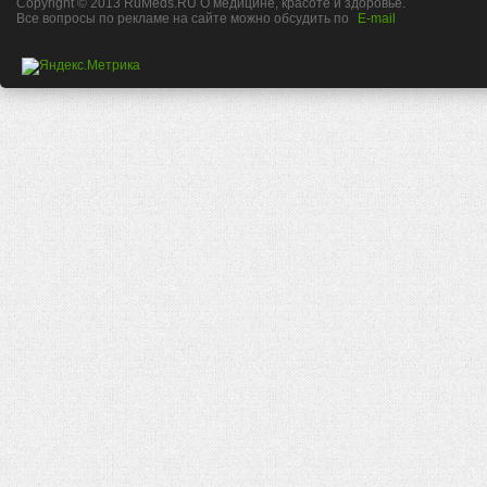
Copyright © 2013 RuMeds.RU О медицине, красоте и здоровье.
Все вопросы по рекламе на сайте можно обсудить по
E-mail