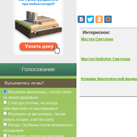
Интересное:
Мастер Светлана
Мастер НейлАрт Светлана
Голосование
Клиника биологической меди
Высыпаетесь ли вы?
Регулярно высыпаюсь, так как слежу
за своим здоровьем
Сплю достаточно, но иногда
чувствую себя не выспавшимся
Регулярно не высыпаюсь, так как
ложусь поздно, а встаю рано
Иногда. Особенно после вечеринок и
праздников
Высыпаюсь только на выходных