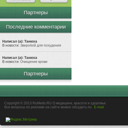
Партнеры
Последние комментарии
Написал (а): Танюха
В новости:
Зверобой для похудения
Написал (а): Танюха
В новости:
Очищение крови
Партнеры
Copyright © 2013 RuMeds.RU О медицине, красоте и здоровье.
Все вопросы по рекламе на сайте можно обсудить по
E-mail