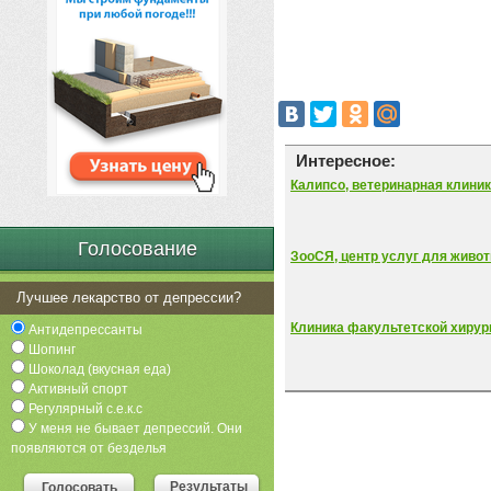
Интересное:
Калипсо, ветеринарная клини
Голосование
ЗооСЯ, центр услуг для живо
Лучшее лекарство от депрессии?
Клиника факультетской хиру
Антидепрессанты
Шопинг
Шоколад (вкусная еда)
Активный спорт
Регулярный с.е.к.с
У меня не бывает депрессий. Они
появляются от безделья
Результаты
Голосовать