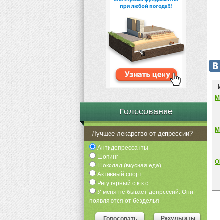
М
Голосование
М
Лучшее лекарство от депрессии?
Антидепрессанты
Шопинг
О
Шоколад (вкусная еда)
Активный спорт
Регулярный с.е.к.с
У меня не бывает депрессий. Они
появляются от безделья
Результаты
Голосовать