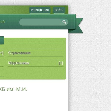
Регистрация
Войти
тей
[+]
Страхование
Медтехника
[+]
КБ им. М.И.