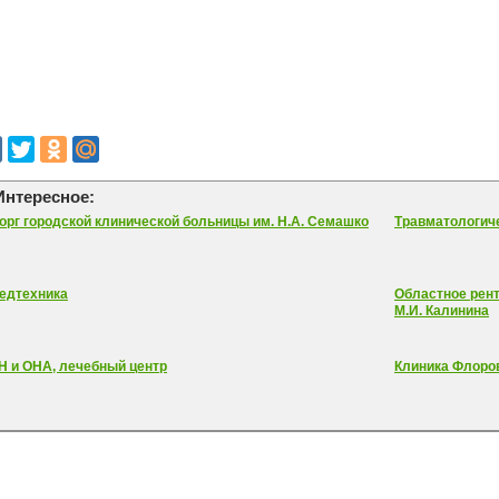
Интересное:
орг городской клинической больницы им. Н.А. Семашко
Травматологиче
едтехника
Областное рент
М.И. Калинина
Н и ОНА, лечебный центр
Клиника Флоров