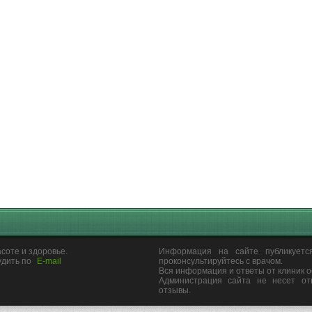
соте и здоровье.
Информация на сайте публикуетс
удить по
E-mail
проконсультируйтесь с врачом.
Вся информация и ответы от клиник 
Администрация сайта не несет от
отзывы.