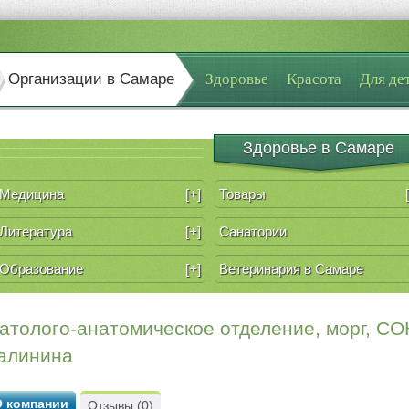
Организации в Самаре
Здоровье
Красота
Для де
Здоровье в Самаре
Медицина
[+]
Товары
Литература
[+]
Санатории
Образование
[+]
Ветеринария в Самаре
атолого-анатомическое отделение, морг, СО
алинина
О компании
Отзывы (0)