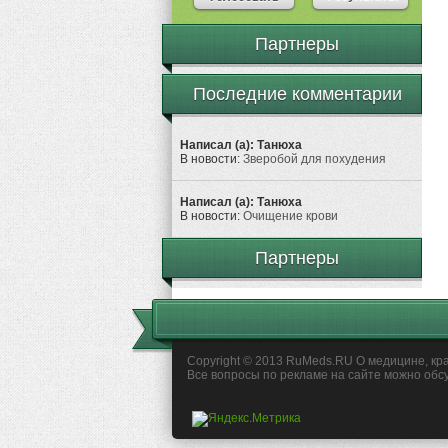
Партнеры
Последние комментарии
Написал (а): Танюха
В новости:
Зверобой для похудения
Написал (а): Танюха
В новости:
Очищение крови
Партнеры
Copyright © 2013 RuMeds.RU О медицине, кра
Все вопросы по рекламе на сайте можно обс