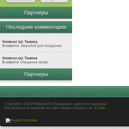
Партнеры
Последние комментарии
Написал (а): Танюха
В новости:
Зверобой для похудения
Написал (а): Танюха
В новости:
Очищение крови
Партнеры
Copyright © 2013 RuMeds.RU О медицине, красоте и здоровье.
Все вопросы по рекламе на сайте можно обсудить по
E-mail