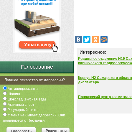
Интересное:
Родильное отделение N19 Сам
клинического кардиологическог
Голосование
Корпус N2 Самарского област
Лучшее лекарство от депрессии?
диспансера
Антидепрессанты
Шопинг
Поволжский центр косметолог
Шоколад (вкусная еда)
Активный спорт
Регулярный с.е.к.с
У меня не бывает депрессий. Они
появляются от безделья
Результаты
Голосовать