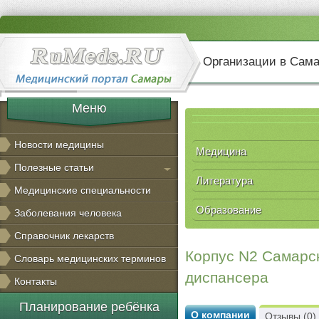
Организации в Сам
Меню
Новости медицины
Медицина
Полезные статьи
Литература
Медицинские специальности
Образование
Заболевания человека
Справочник лекарств
Корпус N2 Самарск
Словарь медицинских терминов
диспансера
Контакты
Планирование ребёнка
О компании
Отзывы (0)