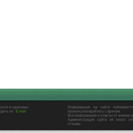
соте и здоровье.
Информация на сайте публикуетс
удить по
E-mail
проконсультируйтесь с врачом.
Вся информация и ответы от клиник 
Администрация сайта не несет от
отзывы.