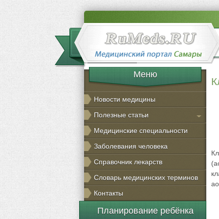
Меню
К
Новости медицины
Полезные статьи
Медицинские специальности
Заболевания человека
Кл
Справочник лекарств
(а
кл
Словарь медицинских терминов
ао
Контакты
Планирование ребёнка