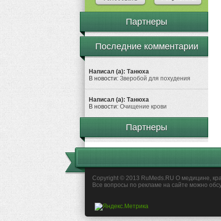
Партнеры
Последние комментарии
Написал (а): Танюха
В новости:
Зверобой для похудения
Написал (а): Танюха
В новости:
Очищение крови
Партнеры
Copyright © 2013 RuMeds.RU О медицине, кра
Все вопросы по рекламе на сайте можно обс