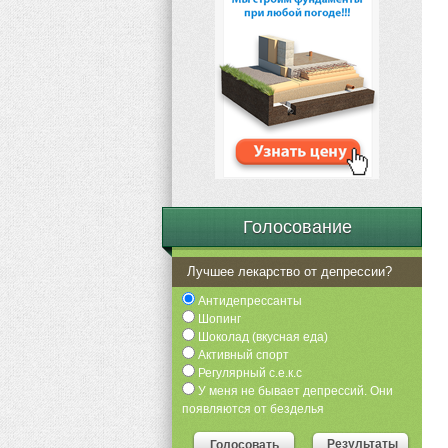
Голосование
Лучшее лекарство от депрессии?
Антидепрессанты
Шопинг
Шоколад (вкусная еда)
Активный спорт
Регулярный с.е.к.с
У меня не бывает депрессий. Они
появляются от безделья
Результаты
Голосовать