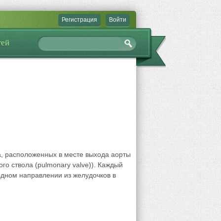
Регистрация
Войти
тей
ца, расположенных в месте выхода аорты
ого ствола (pulmonary valve)). Каждый
 одном направлении из желудочков в