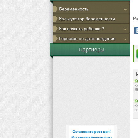
Беременность
Ра
Калькулятор беременности
Как назвать ребенка ?
Гороскоп по дате рождения
Партнеры
К
К
Д
К
К
р