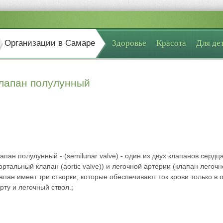
Организации в Самаре
Здоровье
Красота
Для де
лапан полулунный
апан полулунный - (semilunar valve) - один из двух клапанов серд
ортальный клапан (aortic valve)) и легочной артерии (клапан легочн
апан имеет три створки, которые обеспечивают ток крови только в
рту и легочный ствол.;