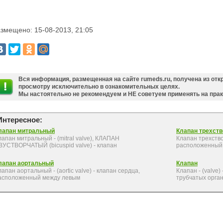
змещено: 15-08-2013, 21:05
Вся информация, размещенная на сайте rumeds.ru, получена из отк
просмотру исключительно в ознакомительных целях.
Мы настоятельно не рекомендуем и НЕ советуем применять на пра
Интересное:
лапан митральный
Клапан трехст
лапан митральный - (mitral valve), КЛАПАН
Клапан трехствор
ВУСТВОРЧАТЫЙ (bicuspid valve) - клапан
расположенный 
лапан аортальный
Клапан
лапан аортальный - (aortic valve) - клапан сердца,
Клапан - (valve
асположенный между левым
трубчатых орган