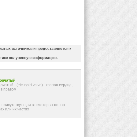
рытых источников и предоставляется к
ктике полученную информацию.
ворчатый
чатый - (tricuspid valve) - клапан сердца,
в правом
) - присутствующая в некоторых полых
ах или их частях